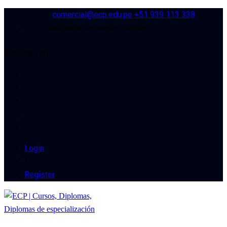
comercial@ecp.edu.pe
+51 939 113 338
uento en cualquiera de nuestro cursos!
Síguenos en:
Login
/
Register