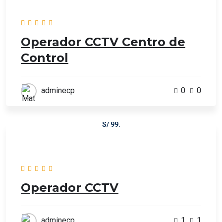
Operador CCTV Centro de
Control
adminecp
0
0
S/ 150
El precio original era: S/ 150.S/ 99El precio actual es:
S/ 99.
Operador CCTV
adminecp
1
1