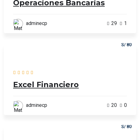
Operaciones Bancarias
adminecp
29
1
S/ 80
Excel Financiero
adminecp
20
0
S/ 80