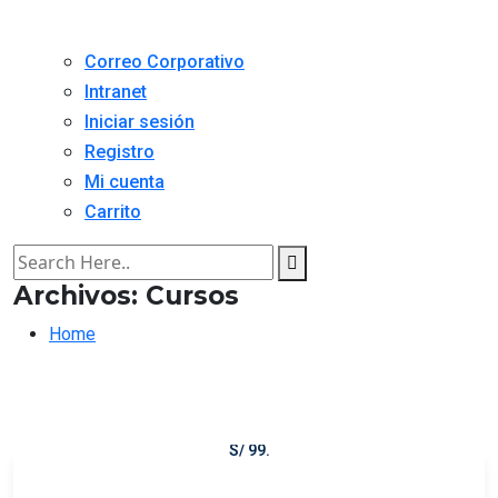
Correo Corporativo
Intranet
Iniciar sesión
Registro
Mi cuenta
Carrito
Archivos:
Cursos
Home
S/ 150
El precio original era: S/ 150.S/ 99El precio actual es:
S/ 99.