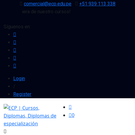
comercial@ecp.edu.pe
+51 939 113 338
cualquiera de nuestro cursos!
Síguenos en:
Login
/
Register
0