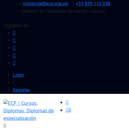
comercial@ecp.edu.pe
+51 939 113 338
10% de descuento en cualquiera de nuestro cursos!
Síguenos en:
Login
/
Register
0