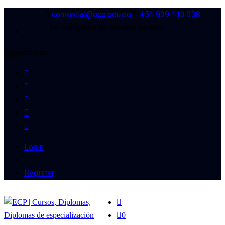
comercial@ecp.edu.pe
+51 939 113 338
e descuento en cualquiera de nuestro cursos!
Síguenos en:
Login
/
Register
0