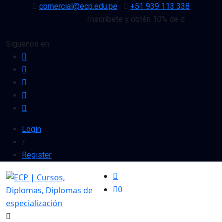
comercial@ecp.edu.pe
+51 939 113 338
¡Inscríbete y obtén 10% de descuento en
Síguenos en:
Login
/
Register
0