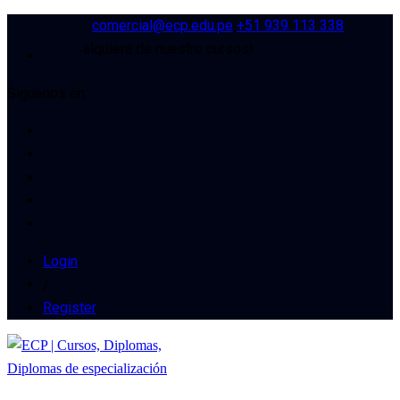
comercial@ecp.edu.pe
+51 939 113 338
uento en cualquiera de nuestro cursos!
Síguenos en:
Login
/
Register