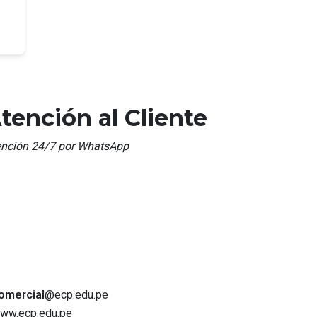
tención al Cliente
ención 24/7 por WhatsApp
omercial
@ecp.edu.pe
ww.ecp.edu.pe