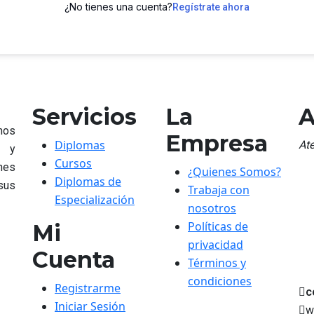
¿No tienes una cuenta?
Regístrate ahora
Servicios
La
A
mos
Empresa
Diplomas
At
n y
Cursos
nes
¿Quienes Somos?
Diplomas de
 sus
Trabaja con
Especialización
nosotros
Políticas de
Mi
privacidad
Cuenta
Términos y
condiciones
Registrarme
c
Iniciar Sesión
w