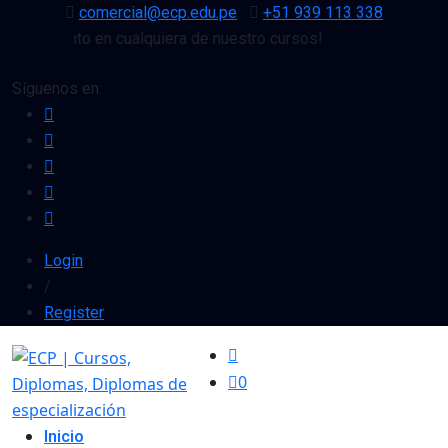
comercial@ecp.edu.pe
+51 939 113 338
e descuento en cualquiera de nuestro cursos!
Síguenos en:
Login
/
Register
0
Inicio