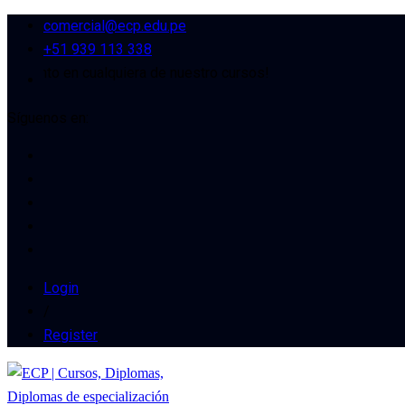
comercial@ecp.edu.pe
+51 939 113 338
ento en cualquiera de nuestro cursos!
Síguenos en:
Login
/
Register