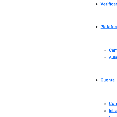
Verifica
Platafo
Cam
Aula
Cuenta
Cor
Intr