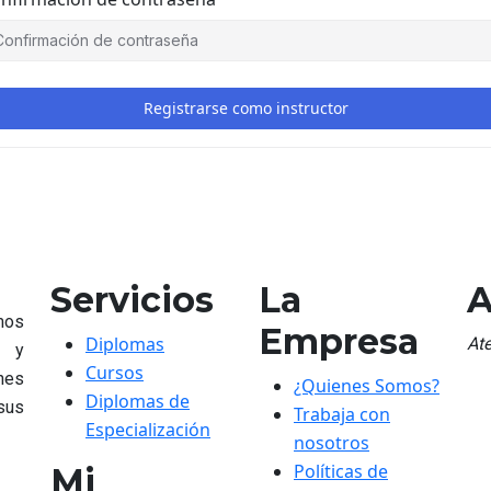
Registrarse como instructor
Servicios
La
A
mos
Empresa
Diplomas
At
n y
Cursos
nes
¿Quienes Somos?
Diplomas de
 sus
Trabaja con
Especialización
nosotros
Políticas de
Mi