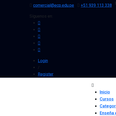
¡Inscríbete y obtén 10% de descu
comercial@ecp.edu.pe
+51 939 113 338
Síguenos en:
Login
/
Register
Inicio
Cursos
Categor
Enseña 