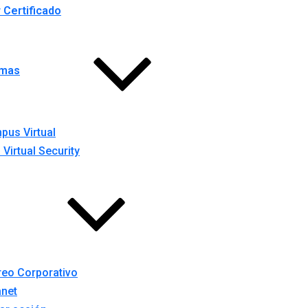
r Certificado
rmas
pus Virtual
 Virtual Security
reo Corporativo
anet