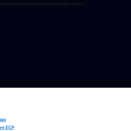
ento en cualquiera de nuestro cursos!
ias
en ECP