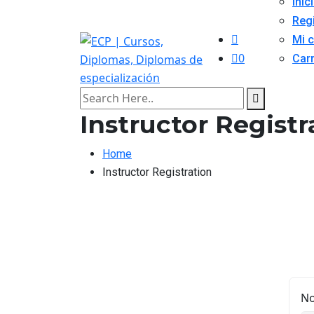
Inic
Reg
Mi 
0
Carr
Instructor Registr
Home
Instructor Registration
N