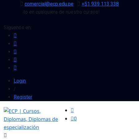
comercial@ecp.edu.pe
+51 939 113 338
e descuento en cualquiera de nuestro cursos!
Síguenos en:
Login
/
Register
0