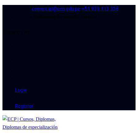
comercial@ecp.edu.pe
+51 939 113 338
 descuento en cualquiera de nuestro cursos!
Síguenos en:
Login
/
Register