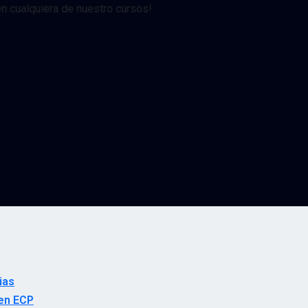
alquiera de nuestro cursos!
ias
en ECP