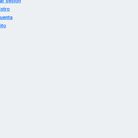
iar sesión
istro
cuenta
ito