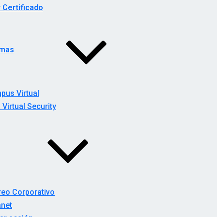
r Certificado
rmas
pus Virtual
 Virtual Security
reo Corporativo
anet