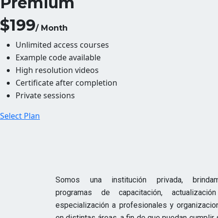
Premium
$199
/ Month
Unlimited access courses
Example code available
High resolution videos
Certificate after completion
Private sessions
Select Plan
Somos una institución privada, brinda
programas de capacitación, actualizació
especialización a profesionales y organizacio
en distintas áreas, a fin de que puedan cumplir