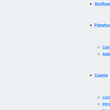
Verifica
Platafo
Cam
Aula
Cuenta
Cor
Intr