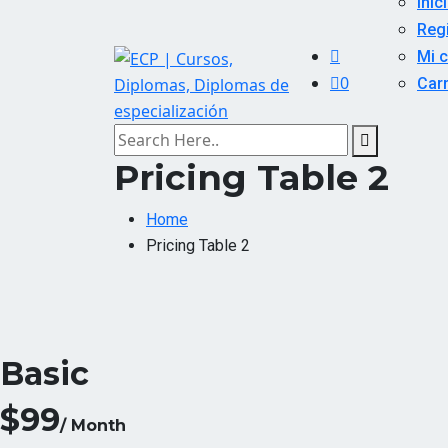
Inic
Reg
Mi 
0
Carr
Pricing Table 2
Home
Pricing Table 2
Basic
$99
/ Month