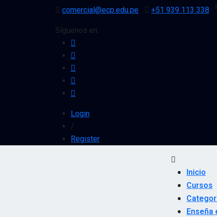
¡Inscríbete y obtén 10% de descuento en cu
comercial@ecp.edu.pe
+51 939 113 338
Síguenos en:
Login
/
Register
Inicio
Cursos
Categor
Enseña 