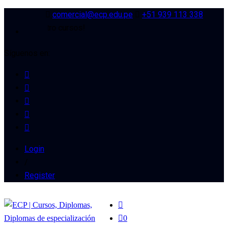
comercial@ecp.edu.pe
+51 939 113 338
ra de nuestro cursos!
Síguenos en:
Login
/
Register
0