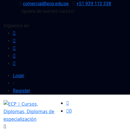
comercial@ecp.edu.pe
+51 939 113 338
o en cualquiera de nuestro cursos!
Síguenos en:
Login
/
Register
0