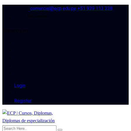
comercial@ecp.edu.pe
+51 939 113 338
ra de nuestro cursos!
Síguenos en:
Login
/
Register