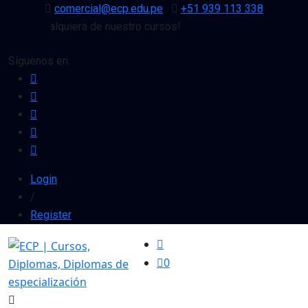
comercial@ecp.edu.pe
+51 939 113 338
 en cualquiera de nuestro cursos!
Síguenos en:
Login
/
Register
0