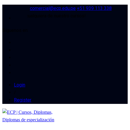
comercial@ecp.edu.pe
+51 939 113 338
cuento en cualquiera de nuestro cursos!
Síguenos en:
Login
/
Register