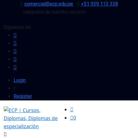
comercial@ecp.edu.pe
+51 939 113 338
ento en cualquiera de nuestro cursos!
Síguenos en:
Login
/
Register
0