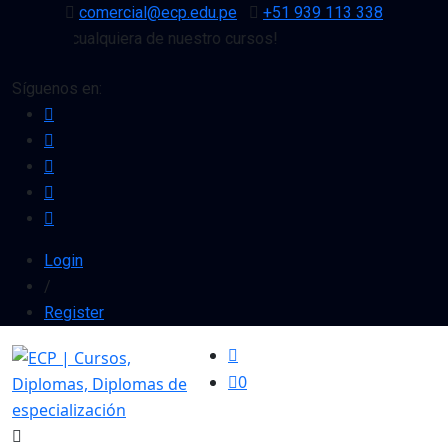
comercial@ecp.edu.pe
+51 939 113 338
to en cualquiera de nuestro cursos!
Síguenos en:
Login
/
Register
0