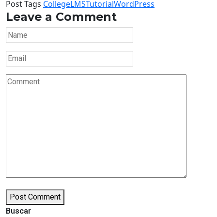
Post
Post Tags
College
LMS
Tutorial
WordPress
Leave a Comment
Tags
Post Comment
Buscar