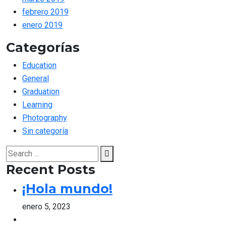
febrero 2019
enero 2019
Categorías
Education
General
Graduation
Learning
Photography
Sin categoría
Search
Search
for:
Recent Posts
¡Hola mundo!
enero 5, 2023