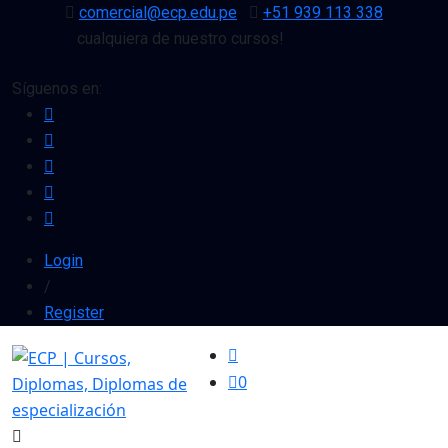
comercial@ecp.edu.pe
+51 939 113 338
uento en cualquiera de nuestro cursos!
Síguenos en:
Login
/
Register
0