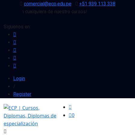
comercial@ecp.edu.pe
+51 939 113 338
uento en cualquiera de nuestro cursos!
Síguenos en:
Login
/
Register
0