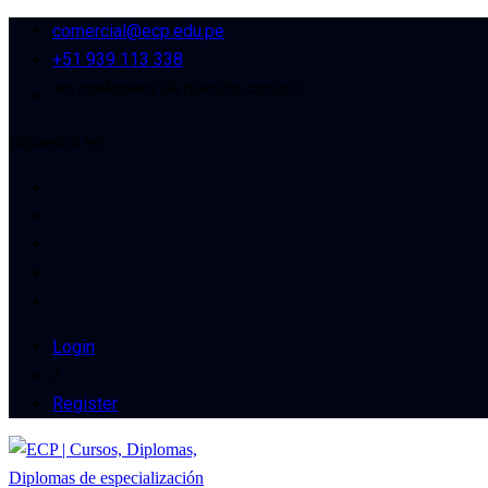
comercial@ecp.edu.pe
+51 939 113 338
en cualquiera de nuestro cursos!
Síguenos en:
Login
/
Register