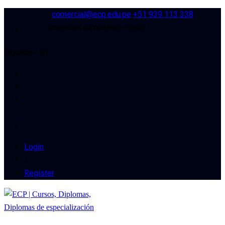
comercial@ecp.edu.pe
+51 939 113 338
cuento en cualquiera de nuestro cursos!
Síguenos en:
Login
/
Register