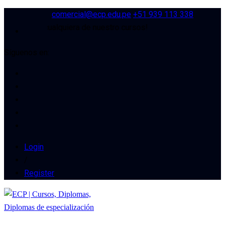
comercial@ecp.edu.pe
+51 939 113 338
cuento en cualquiera de nuestro cursos!
Síguenos en:
Login
/
Register